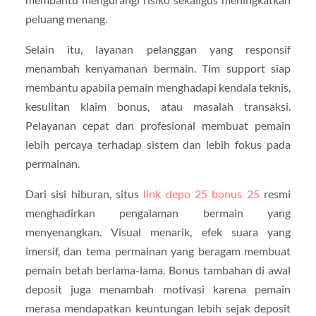
peluang menang.
Selain itu, layanan pelanggan yang responsif
menambah kenyamanan bermain. Tim support siap
membantu apabila pemain menghadapi kendala teknis,
kesulitan klaim bonus, atau masalah transaksi.
Pelayanan cepat dan profesional membuat pemain
lebih percaya terhadap sistem dan lebih fokus pada
permainan.
Dari sisi hiburan, situs
link depo 25 bonus 25
resmi
menghadirkan pengalaman bermain yang
menyenangkan. Visual menarik, efek suara yang
imersif, dan tema permainan yang beragam membuat
pemain betah berlama-lama. Bonus tambahan di awal
deposit juga menambah motivasi karena pemain
merasa mendapatkan keuntungan lebih sejak deposit