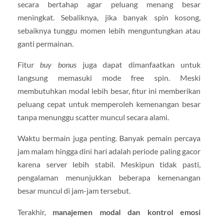
secara bertahap agar peluang menang besar
meningkat. Sebaliknya, jika banyak spin kosong,
sebaiknya tunggu momen lebih menguntungkan atau
ganti permainan.
Fitur
buy bonus
juga dapat dimanfaatkan untuk
langsung memasuki mode free spin. Meski
membutuhkan modal lebih besar, fitur ini memberikan
peluang cepat untuk memperoleh kemenangan besar
tanpa menunggu scatter muncul secara alami.
Waktu bermain juga penting. Banyak pemain percaya
jam malam hingga dini hari adalah periode paling gacor
karena server lebih stabil. Meskipun tidak pasti,
pengalaman menunjukkan beberapa kemenangan
besar muncul di jam-jam tersebut.
Terakhir,
manajemen modal dan kontrol emosi