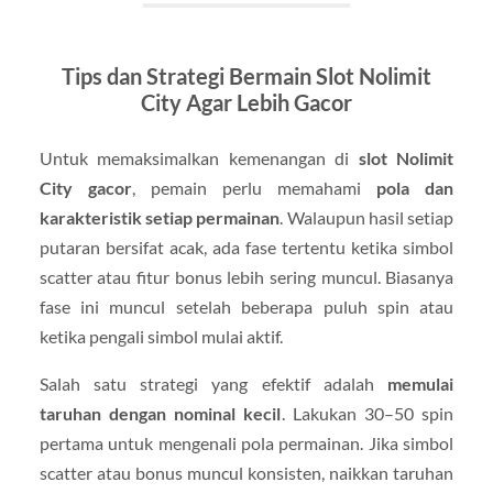
Tips dan Strategi Bermain Slot Nolimit
City Agar Lebih Gacor
Untuk memaksimalkan kemenangan di
slot Nolimit
City gacor
, pemain perlu memahami
pola dan
karakteristik setiap permainan
. Walaupun hasil setiap
putaran bersifat acak, ada fase tertentu ketika simbol
scatter atau fitur bonus lebih sering muncul. Biasanya
fase ini muncul setelah beberapa puluh spin atau
ketika pengali simbol mulai aktif.
Salah satu strategi yang efektif adalah
memulai
taruhan dengan nominal kecil
. Lakukan 30–50 spin
pertama untuk mengenali pola permainan. Jika simbol
scatter atau bonus muncul konsisten, naikkan taruhan