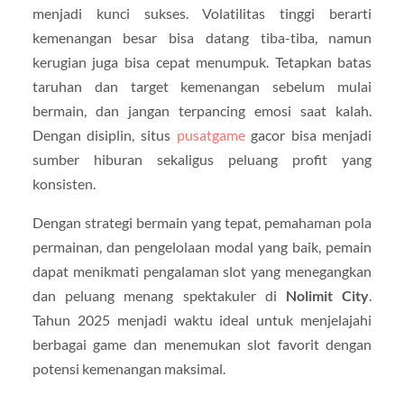
menjadi kunci sukses. Volatilitas tinggi berarti
kemenangan besar bisa datang tiba-tiba, namun
kerugian juga bisa cepat menumpuk. Tetapkan batas
taruhan dan target kemenangan sebelum mulai
bermain, dan jangan terpancing emosi saat kalah.
Dengan disiplin, situs
pusatgame
gacor bisa menjadi
sumber hiburan sekaligus peluang profit yang
konsisten.
Dengan strategi bermain yang tepat, pemahaman pola
permainan, dan pengelolaan modal yang baik, pemain
dapat menikmati pengalaman slot yang menegangkan
dan peluang menang spektakuler di
Nolimit City
.
Tahun 2025 menjadi waktu ideal untuk menjelajahi
berbagai game dan menemukan slot favorit dengan
potensi kemenangan maksimal.