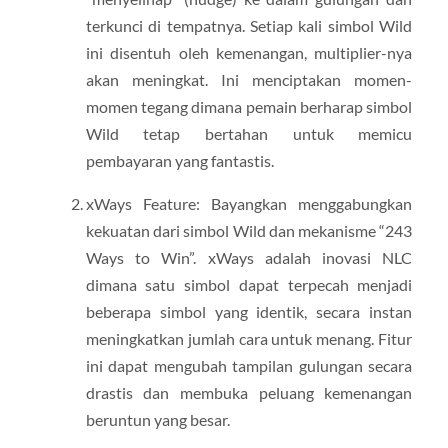
terkunci di tempatnya. Setiap kali simbol Wild
ini disentuh oleh kemenangan, multiplier-nya
akan meningkat. Ini menciptakan momen-
momen tegang dimana pemain berharap simbol
Wild tetap bertahan untuk memicu
pembayaran yang fantastis.
xWays Feature: Bayangkan menggabungkan
kekuatan dari simbol Wild dan mekanisme “243
Ways to Win”. xWays adalah inovasi NLC
dimana satu simbol dapat terpecah menjadi
beberapa simbol yang identik, secara instan
meningkatkan jumlah cara untuk menang. Fitur
ini dapat mengubah tampilan gulungan secara
drastis dan membuka peluang kemenangan
beruntun yang besar.