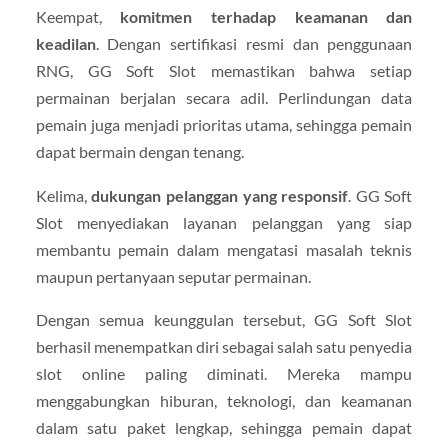
Keempat,
komitmen terhadap keamanan dan
keadilan
. Dengan sertifikasi resmi dan penggunaan
RNG, GG Soft Slot memastikan bahwa setiap
permainan berjalan secara adil. Perlindungan data
pemain juga menjadi prioritas utama, sehingga pemain
dapat bermain dengan tenang.
Kelima,
dukungan pelanggan yang responsif
. GG Soft
Slot menyediakan layanan pelanggan yang siap
membantu pemain dalam mengatasi masalah teknis
maupun pertanyaan seputar permainan.
Dengan semua keunggulan tersebut, GG Soft Slot
berhasil menempatkan diri sebagai salah satu penyedia
slot online paling diminati. Mereka mampu
menggabungkan hiburan, teknologi, dan keamanan
dalam satu paket lengkap, sehingga pemain dapat