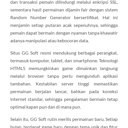
dan transaksi pemain dilindungi melalui enkripsi SSL,
sementara hasil permainan dijamin fair dengan sistem
Random Number Generator bersertifikat. Hal ini
menjamin setiap putaran acak sepenuhnya, sehingga
pemain dapat bermain dengan nyaman tanpa khawatir
adanya manipulasi atau kebocoran data.
Situs GG Soft resmi mendukung berbagai perangkat,
termasuk komputer, tablet, dan smartphone. Teknologi
HTML5 memungkinkan game dimainkan langsung
melalui browser tanpa perlu mengunduh aplikasi
tambahan. Kestabilan server tinggi memastikan
permainan berjalan lancar, bahkan pada koneksi
internet standar, sehingga pengalaman bermain tetap
optimal kapan pun dan di mana pun.
Selain itu, GG Soft rutin merilis permainan baru. Setiap
bulan, terdapat game baru dengan tema unik dan fitur