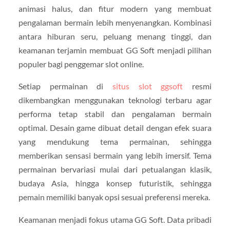
animasi halus, dan fitur modern yang membuat
pengalaman bermain lebih menyenangkan. Kombinasi
antara hiburan seru, peluang menang tinggi, dan
keamanan terjamin membuat GG Soft menjadi pilihan
populer bagi penggemar slot online.
Setiap permainan di
situs slot ggsoft
resmi
dikembangkan menggunakan teknologi terbaru agar
performa tetap stabil dan pengalaman bermain
optimal. Desain game dibuat detail dengan efek suara
yang mendukung tema permainan, sehingga
memberikan sensasi bermain yang lebih imersif. Tema
permainan bervariasi mulai dari petualangan klasik,
budaya Asia, hingga konsep futuristik, sehingga
pemain memiliki banyak opsi sesuai preferensi mereka.
Keamanan menjadi fokus utama GG Soft. Data pribadi