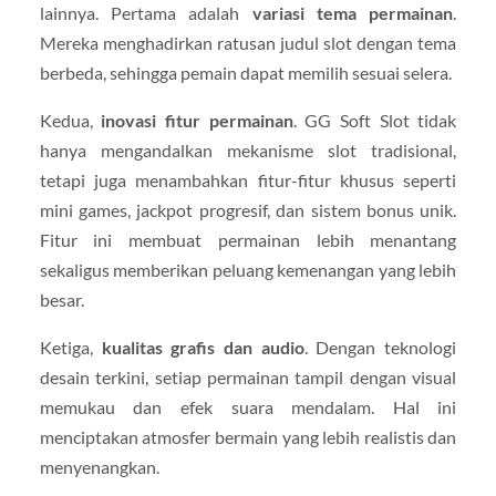
lainnya. Pertama adalah
variasi tema permainan
.
Mereka menghadirkan ratusan judul slot dengan tema
berbeda, sehingga pemain dapat memilih sesuai selera.
Kedua,
inovasi fitur permainan
. GG Soft Slot tidak
hanya mengandalkan mekanisme slot tradisional,
tetapi juga menambahkan fitur-fitur khusus seperti
mini games, jackpot progresif, dan sistem bonus unik.
Fitur ini membuat permainan lebih menantang
sekaligus memberikan peluang kemenangan yang lebih
besar.
Ketiga,
kualitas grafis dan audio
. Dengan teknologi
desain terkini, setiap permainan tampil dengan visual
memukau dan efek suara mendalam. Hal ini
menciptakan atmosfer bermain yang lebih realistis dan
menyenangkan.