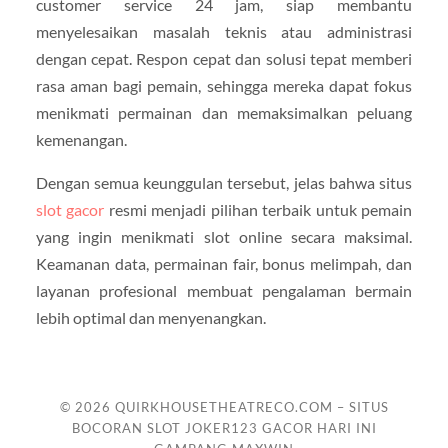
customer service 24 jam, siap membantu
menyelesaikan masalah teknis atau administrasi
dengan cepat. Respon cepat dan solusi tepat memberi
rasa aman bagi pemain, sehingga mereka dapat fokus
menikmati permainan dan memaksimalkan peluang
kemenangan.
Dengan semua keunggulan tersebut, jelas bahwa situs
slot gacor
resmi menjadi pilihan terbaik untuk pemain
yang ingin menikmati slot online secara maksimal.
Keamanan data, permainan fair, bonus melimpah, dan
layanan profesional membuat pengalaman bermain
lebih optimal dan menyenangkan.
© 2026
QUIRKHOUSETHEATRECO.COM – SITUS
BOCORAN SLOT JOKER123 GACOR HARI INI