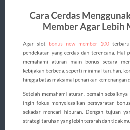
Cara Cerdas Menggunak
Member Agar Lebih
Agar slot
bonus new member 100
terbaru 
pendekatan yang cerdas dan terencana. Hal p
memahami aturan main bonus secara menye
kebijakan berbeda, seperti minimal taruhan, ko
hingga batas maksimal penarikan kemenangan d
Setelah memahami aturan, pemain sebaiknya
ingin fokus menyelesaikan persyaratan bonus
sekadar mencari hiburan. Dengan tujuan ya
strategi taruhan yang lebih terarah dan tidak 