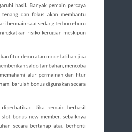
aruhi hasil. Banyak pemain percaya
g tenang dan fokus akan membantu
ari bermain saat sedang terburu-buru
ningkatkan risiko kerugian meskipun
kan fitur demo atau mode latihan jika
memberikan saldo tambahan, mencoba
 memahami alur permainan dan fitur
ham, barulah bonus digunakan secara
iperhatikan. Jika pemain berhasil
slot bonus new member, sebaiknya
ruhan secara bertahap atau berhenti