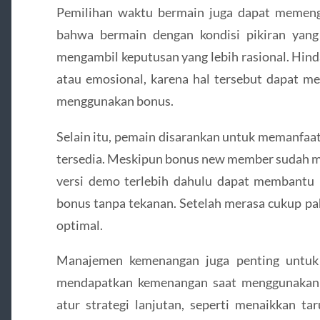
Pemilihan waktu bermain juga dapat memeng
bahwa bermain dengan kondisi pikiran yan
mengambil keputusan yang lebih rasional. Hind
atau emosional, karena hal tersebut dapat me
menggunakan bonus.
Selain itu, pemain disarankan untuk memanfaat
tersedia. Meskipun bonus new member sudah 
versi demo terlebih dahulu dapat membantu
bonus tanpa tekanan. Setelah merasa cukup pa
optimal.
Manajemen kemenangan juga penting untuk d
mendapatkan kemenangan saat menggunakan 
atur strategi lanjutan, seperti menaikkan ta