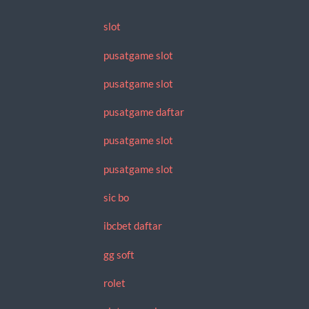
slot
pusatgame slot
pusatgame slot
pusatgame daftar
pusatgame slot
pusatgame slot
sic bo
ibcbet daftar
gg soft
rolet