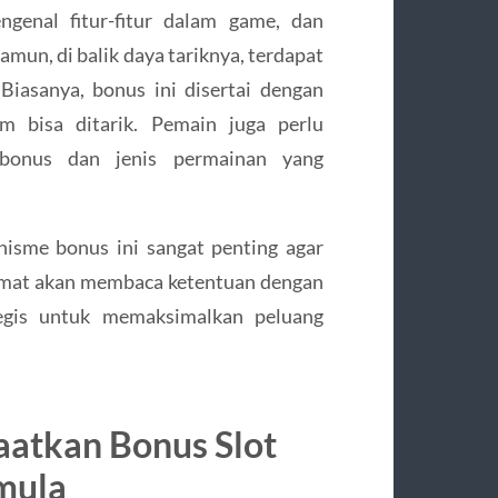
ngenal fitur-fitur dalam game, dan
amun, di balik daya tariknya, terdapat
Biasanya, bonus ini disertai dengan
m bisa ditarik. Pemain juga perlu
bonus dan jenis permainan yang
isme bonus ini sangat penting agar
ermat akan membaca ketentuan dengan
tegis untuk memaksimalkan peluang
aatkan Bonus Slot
mula