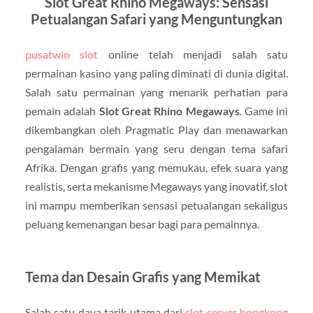
Slot Great Rhino Megaways: Sensasi
Petualangan Safari yang Menguntungkan
pusatwin slot
online telah menjadi salah satu
permainan kasino yang paling diminati di dunia digital.
Salah satu permainan yang menarik perhatian para
pemain adalah
Slot Great Rhino Megaways
. Game ini
dikembangkan oleh Pragmatic Play dan menawarkan
pengalaman bermain yang seru dengan tema safari
Afrika. Dengan grafis yang memukau, efek suara yang
realistis, serta mekanisme Megaways yang inovatif, slot
ini mampu memberikan sensasi petualangan sekaligus
peluang kemenangan besar bagi para pemainnya.
Tema dan Desain Grafis yang Memikat
Salah satu daya tarik utama dari
slot server hongkong