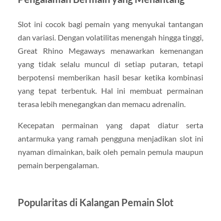
Slot ini cocok bagi pemain yang menyukai tantangan
dan variasi. Dengan volatilitas menengah hingga tinggi,
Great Rhino Megaways menawarkan kemenangan
yang tidak selalu muncul di setiap putaran, tetapi
berpotensi memberikan hasil besar ketika kombinasi
yang tepat terbentuk. Hal ini membuat permainan
terasa lebih menegangkan dan memacu adrenalin.
Kecepatan permainan yang dapat diatur serta
antarmuka yang ramah pengguna menjadikan slot ini
nyaman dimainkan, baik oleh pemain pemula maupun
pemain berpengalaman.
Popularitas di Kalangan Pemain Slot