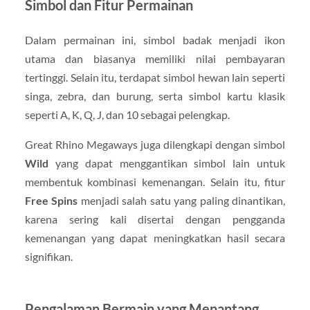
Simbol dan Fitur Permainan
Dalam permainan ini, simbol badak menjadi ikon
utama dan biasanya memiliki nilai pembayaran
tertinggi. Selain itu, terdapat simbol hewan lain seperti
singa, zebra, dan burung, serta simbol kartu klasik
seperti A, K, Q, J, dan 10 sebagai pelengkap.
Great Rhino Megaways juga dilengkapi dengan simbol
Wild
yang dapat menggantikan simbol lain untuk
membentuk kombinasi kemenangan. Selain itu, fitur
Free Spins
menjadi salah satu yang paling dinantikan,
karena sering kali disertai dengan pengganda
kemenangan yang dapat meningkatkan hasil secara
signifikan.
Pengalaman Bermain yang Menantang