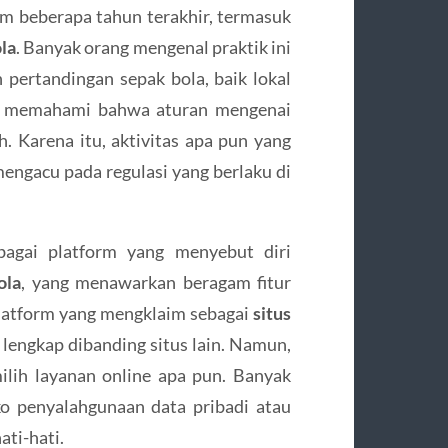
am beberapa tahun terakhir, termasuk
ola
. Banyak orang mengenal praktik ini
 pertandingan sepak bola, baik lokal
uk memahami bahwa aturan mengenai
h. Karena itu, aktivitas apa pun yang
mengacu pada regulasi yang berlaku di
bagai platform yang menyebut diri
ola
, yang menawarkan beragam fitur
platform yang mengklaim sebagai
situs
 lengkap dibanding situs lain. Namun,
ilih layanan online apa pun. Banyak
siko penyalahgunaan data pribadi atau
ati-hati.