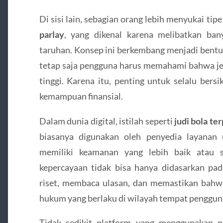
Di sisi lain, sebagian orang lebih menyukai tip
parlay
, yang dikenal karena melibatkan ban
taruhan. Konsep ini berkembang menjadi bentu
tetap saja pengguna harus memahami bahwa jeni
tinggi. Karena itu, penting untuk selalu bers
kemampuan finansial.
Dalam dunia digital, istilah seperti
judi bola te
biasanya digunakan oleh penyedia layana
memiliki keamanan yang lebih baik atau s
kepercayaan tidak bisa hanya didasarkan pa
riset, membaca ulasan, dan memastikan bahwa
hukum yang berlaku di wilayah tempat pengguna
Tidak sedikit platform yang menggunakan p