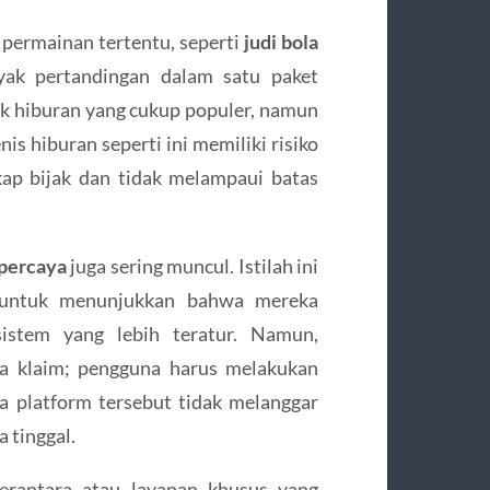
e permainan tertentu, seperti
judi bola
yak pertandingan dalam satu paket
k hiburan yang cukup populer, namun
s hiburan seperti ini memiliki risiko
ikap bijak dan tidak melampaui batas
rpercaya
juga sering muncul. Istilah ini
n untuk menunjukkan bahwa mereka
istem yang lebih teratur. Namun,
da klaim; pengguna harus melakukan
 platform tersebut tidak melanggar
 tinggal.
erantara atau layanan khusus yang