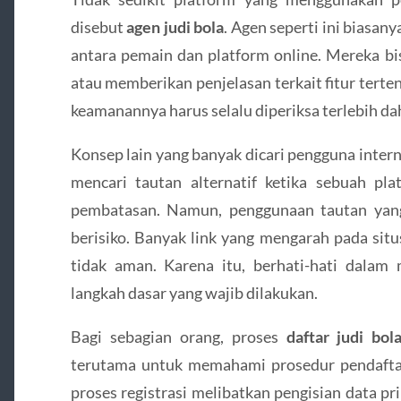
disebut
agen judi bola
. Agen seperti ini biasan
antara pemain dan platform online. Mereka b
atau memberikan penjelasan terkait fitur terten
keamanannya harus selalu diperiksa terlebih dah
Konsep lain yang banyak dicari pengguna inter
mencari tautan alternatif ketika sebuah pla
pembatasan. Namun, penggunaan tautan yang
berisiko. Banyak link yang mengarah pada situ
tidak aman. Karena itu, berhati-hati dala
langkah dasar yang wajib dilakukan.
Bagi sebagian orang, proses
daftar judi bol
terutama untuk memahami prosedur pendafta
proses registrasi melibatkan pengisian data pri