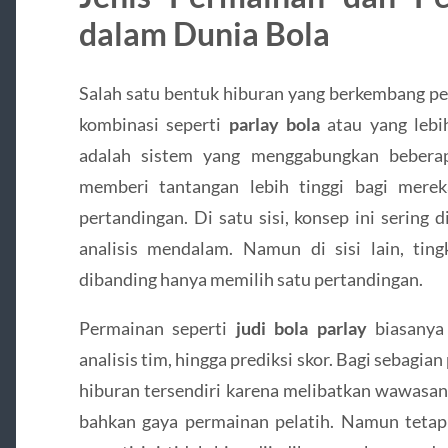
dalam Dunia Bola
Salah satu bentuk hiburan yang berkembang pes
kombinasi seperti
parlay bola
atau yang lebi
adalah sistem yang menggabungkan beberap
memberi tantangan lebih tinggi bagi mereka
pertandingan. Di satu sisi, konsep ini serin
analisis mendalam. Namun di sisi lain, tingk
dibanding hanya memilih satu pertandingan.
Permainan seperti
judi bola parlay
biasanya 
analisis tim, hingga prediksi skor. Bagi sebagia
hiburan tersendiri karena melibatkan wawasan
bahkan gaya permainan pelatih. Namun tetap 