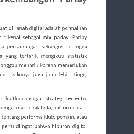
at di ranah digital adalah permainan
h dikenal sebagai
mix parlay
. Parlay
a pertandingan sekaligus sehingga
 yang tertarik mengikuti statistik
g dianggap menarik karena memerlukan
at risikonya juga jauh lebih tinggi
dikaitkan dengan strategi tertentu,
n penggemar sepak bola, hal ini menjadi
 tentang performa klub, pemain, atau
perlu diingat bahwa hiburan digital