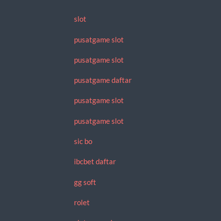
slot
pusatgame slot
pusatgame slot
pusatgame daftar
pusatgame slot
pusatgame slot
sic bo
ibcbet daftar
gg soft
rolet