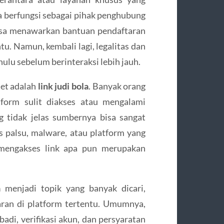
ya berfungsi sebagai pihak penghubung
isa menawarkan bantuan pendaftaran
tu. Namun, kembali lagi, legalitas dan
ulu sebelum berinteraksi lebih jauh.
net adalah
link judi bola
. Banyak orang
tform sulit diakses atau mengalami
 tidak jelas sumbernya bisa sangat
s palsu, malware, atau platform yang
m mengakses link apa pun merupakan
a
menjadi topik yang banyak dicari,
ran di platform tertentu. Umumnya,
badi, verifikasi akun, dan persyaratan