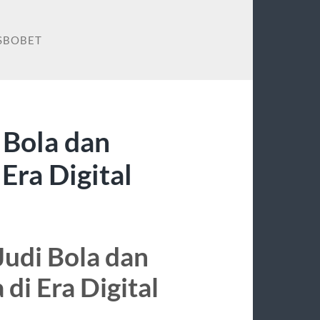
 SBOBET
 Bola dan
Era Digital
udi Bola dan
i Era Digital